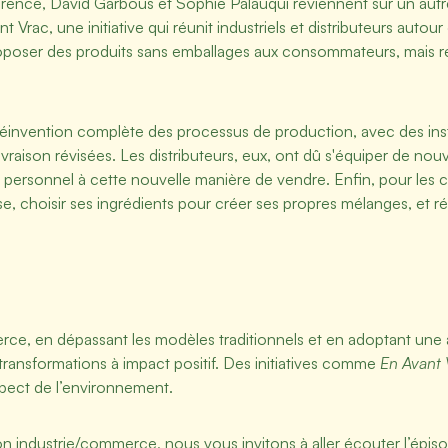
rence, David Garbous et Sophie Palauqui reviennent sur un autr
t Vrac, une initiative qui réunit industriels et distributeurs aut
oposer des produits sans emballages aux consommateurs, mais re
 réinvention complète des processus de production, avec des inst
raison révisées. Les distributeurs, eux, ont dû s'équiper de nouv
r personnel à cette nouvelle manière de vendre. Enfin, pour les
 choisir ses ingrédients pour créer ses propres mélanges, et réd
merce, en dépassant les modèles traditionnels et en adoptant une
 transformations à impact positif. Des initiatives comme
En Avant 
pect de l’environnement.
ion industrie/commerce, nous vous invitons à aller écouter l’ép