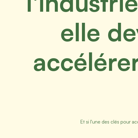
l'industr
elle de
accélérer
Et si l'une des clés pour ac