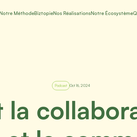
Notre Méthode
Biztopie
Nos Réalisations
Notre Écosystème
Q
Podcast
Oct 16, 2024
a collabora