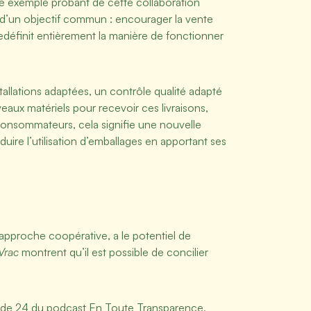
e exemple probant de cette collaboration
our d’un objectif commun : encourager la vente
définit entièrement la manière de fonctionner
allations adaptées, un contrôle qualité adapté
eaux matériels pour recevoir ces livraisons,
 consommateurs, cela signifie une nouvelle
uire l’utilisation d’emballages en apportant ses
 approche coopérative, a le potentiel de
Vrac
montrent qu’il est possible de concilier
isode 24 du podcast En Toute Transparence,