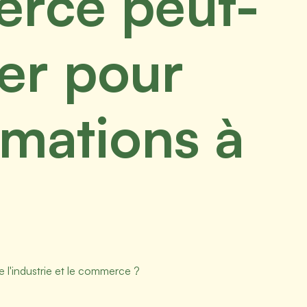
merce peut-
ier pour
rmations à
re l'industrie et le commerce ?