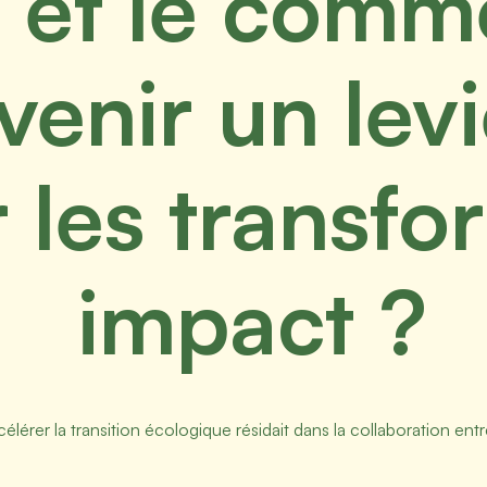
ie et le com
venir un lev
 les transfo
impact ?
célérer la transition écologique résidait dans la collaboration ent