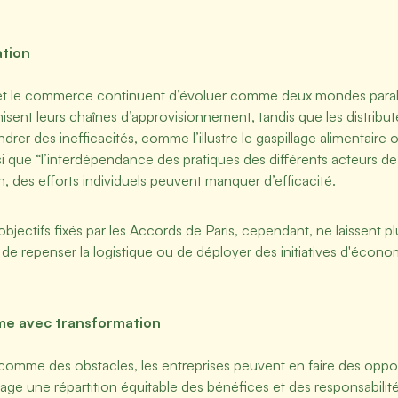
ation
ie et le commerce continuent d’évoluer comme deux mondes paral
misent leurs chaînes d’approvisionnement, tandis que les distribu
er des inefficacités, comme l’illustre le gaspillage alimentair
i que “l’interdépendance des pratiques des différents acteurs de 
n, des efforts individuels peuvent manquer d’efficacité.
bjectifs fixés par les Accords de Paris, cependant, ne laissent p
 de repenser la logistique ou de déployer des initiatives d'économ
ime avec transformation
 comme des obstacles, les entreprises peuvent en faire des oppo
e une répartition équitable des bénéfices et des responsabilités